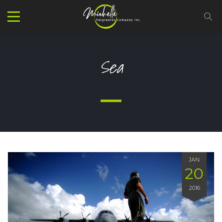
Sea
JAN
20
2016