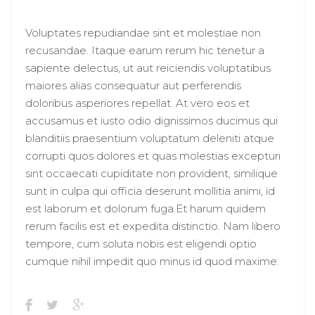
Voluptates repudiandae sint et molestiae non
recusandae. Itaque earum rerum hic tenetur a
sapiente delectus, ut aut reiciendis voluptatibus
maiores alias consequatur aut perferendis
doloribus asperiores repellat. At vero eos et
accusamus et iusto odio dignissimos ducimus qui
blanditiis praesentium voluptatum deleniti atque
corrupti quos dolores et quas molestias excepturi
sint occaecati cupiditate non provident, similique
sunt in culpa qui officia deserunt mollitia animi, id
est laborum et dolorum fuga.Et harum quidem
rerum facilis est et expedita distinctio. Nam libero
tempore, cum soluta nobis est eligendi optio
cumque nihil impedit quo minus id quod maxime.