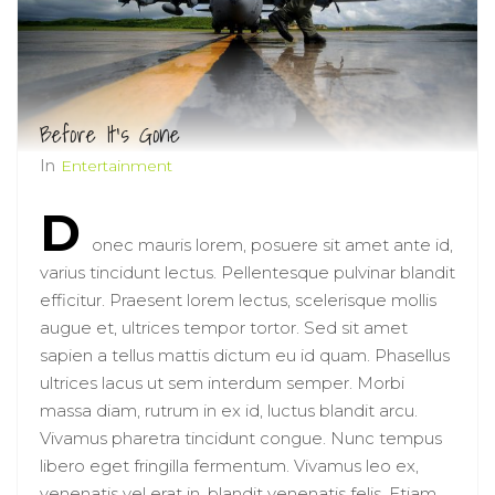
Before It’s Gone
In
Entertainment
D
onec mauris lorem, posuere sit amet ante id,
varius tincidunt lectus. Pellentesque pulvinar blandit
efficitur. Praesent lorem lectus, scelerisque mollis
augue et, ultrices tempor tortor. Sed sit amet
sapien a tellus mattis dictum eu id quam. Phasellus
ultrices lacus ut sem interdum semper. Morbi
massa diam, rutrum in ex id, luctus blandit arcu.
Vivamus pharetra tincidunt congue. Nunc tempus
libero eget fringilla fermentum. Vivamus leo ex,
venenatis vel erat in, blandit venenatis felis. Etiam