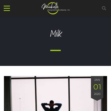
Milk
JAN
01
2020