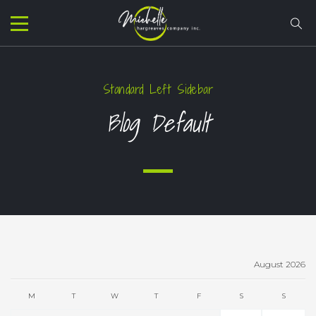
Standard Left Sidebar
Blog Default
August 2026
M
T
W
T
F
S
S