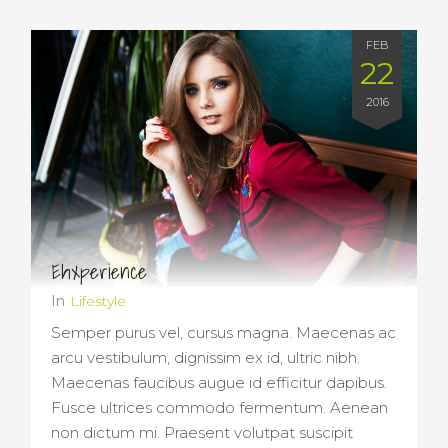
FEB
22
2016
Ehxperience
In
Lifestyle
Semper purus vel, cursus magna. Maecenas ac
arcu vestibulum, dignissim ex id, ultric nibh.
Maecenas faucibus augue id efficitur dapibus.
Fusce ultrices commodo fermentum. Aenean
non dictum mi. Praesent volutpat suscipit