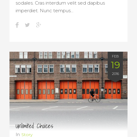
sodales. Cras interdum velit sed dapibus
imperdiet. Nunc tempus…
FEB
19
2016
Unlimited Choices
In
Story