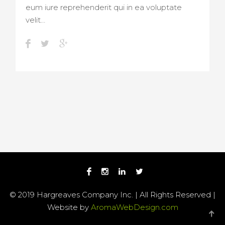
eum iure reprehenderit qui in ea voluptate
velit…
© 2019 Hargreaves Company Inc. | All Rights Reserved |
Website by
AromaWebDesign.com