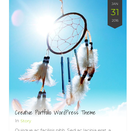
JAN
31
2016
Creative Portfolio WordPress Theme
In
Story
Quisque ac facilisis nibh. Sed ac lacinia erat, a