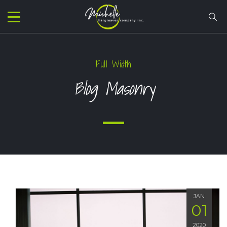
Full Width
Blog Masonry
JAN
01
2020