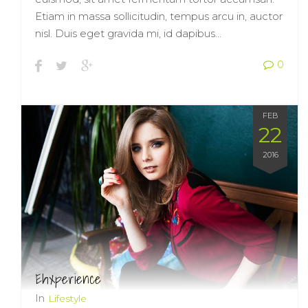
Etiam in massa sollicitudin, tempus arcu in, auctor
nisl. Duis eget gravida mi, id dapibus…
0
FEB
22
2016
Ehxperience
In
Lifestyle